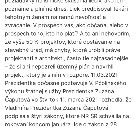
požiadavky na klinické skúšania liečiv, ako ich
poznáme a plníme dnes. Liek predpisovali lekári
tehotným ženám na rannú nevoľnosť a
zvracanie. V prospech vás, ako občana, alebo v
prospech toho, kto ho platí? A to ani nehovorím,
že vyše 50 % projektov, ktoré dostávame na
stavebný úrad, má chyby, ktoré urobili práve
projektanti a architekti, často tie najzásadnejšie
– že si ani nepozreli územný plán a navrhli
projekt, ktorý je s ním v rozpore. 11.03.2021
Prezidentka dočasne pozbavuje V. Pčolinského
výkonu štátnej služby Prezidentka Zuzana
Čaputová vo štvrtok 11. marca 2021 rozhodla, že
Vladimíra Prezidentka Zuzana Čaputová
podpísala štyri zákony, ktoré NR SR schválila na
rokovaní koncom januára. Ide o zákon z 28.