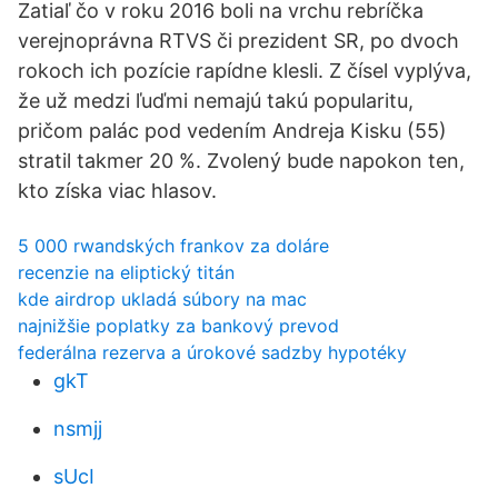
Zatiaľ čo v roku 2016 boli na vrchu rebríčka
verejnoprávna RTVS či prezident SR, po dvoch
rokoch ich pozície rapídne klesli. Z čísel vyplýva,
že už medzi ľuďmi nemajú takú popularitu,
pričom palác pod vedením Andreja Kisku (55)
stratil takmer 20 %. Zvolený bude napokon ten,
kto získa viac hlasov.
5 000 rwandských frankov za doláre
recenzie na eliptický titán
kde airdrop ukladá súbory na mac
najnižšie poplatky za bankový prevod
federálna rezerva a úrokové sadzby hypotéky
gkT
nsmjj
sUcI