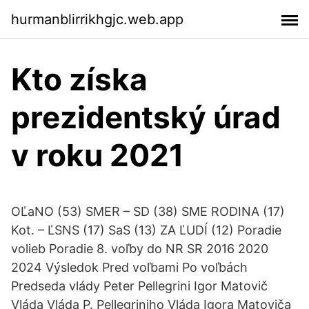
hurmanblirrikhgjc.web.app
Kto získa
prezidentský úrad
v roku 2021
OĽaNO (53) SMER – SD (38) SME RODINA (17)
Kot. – ĽSNS (17) SaS (13) ZA ĽUDÍ (12) Poradie
volieb Poradie 8. voľby do NR SR 2016 2020
2024 Výsledok Pred voľbami Po voľbách
Predseda vlády Peter Pellegrini Igor Matovič
Vláda Vláda P. Pellegriniho Vláda Igora Matoviča