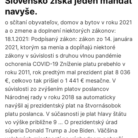
Slovensko získa jeden mandát
navyše.
o sčítaní obyvateľov, domov a bytov v roku 2021
a o zmene a doplnení niektorých zákonov:
18.1.2021: Podpísaný zákon: zákon zo 14. januára
2021, ktorým sa menia a dopĺňajú niektoré
zákony v súvislosti s druhou vlnou pandémie
ochorenia COVID-19 Zníženie platu prebehlo v
roku 2011, rok predtým mal prezident plat 8 036
€, celkovo tak prišiel o 1 441 € mesačne. V
súvislosti zo zvýšením platov poslancov
Národnej rady v roku 2018 sa automaticky
navýšil aj prezidentský plat na štvornásobok
platu poslanca. V súčasnosti je plat hlavy štátu
vo výške približne 9 … O prezidentský úrad
súperia Donald Trump a Joe Biden. Väčšina