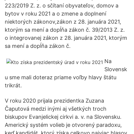
223/2019 Z. z. o sčítaní obyvateľov, domov a
bytov v roku 2021 a o zmene a doplnení
niektorých zákonov,zákon z 28. januára 2021,
ktorým sa mení a dopĺňa zákon č. 39/2013 Z. z.
o integrovanej zákon z 28. januára 2021, ktorým
sa mení a dopĺňa zákon č.
Na
Slovensk
u sme mali doteraz priame voľby hlavy štátu
trikrát.
V roku 2020 prijala prezidentka Zuzana
Čaputová medzi inými aj všetkých troch
biskupov Evanjelickej cirkvi a. v. na Slovensku.
Americký systém volieb je otvorený paradoxu,
keď kandidát, ktorý získa celkovo najviac hlasov