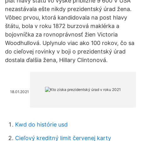
plat hlavy štátu vo výške približne 9 600 V USA
nezastávala ešte nikdy prezidentský úrad žena.
Vôbec prvou, ktorá kandidovala na post hlavy
štátu, bola v roku 1872 burzová maklérka a
bojovníčka za rovnoprávnosť žien Victoria
Woodhullová. Uplynulo viac ako 100 rokov, čo sa
do cieľovej rovinky v boji o prezidentský úrad
dostala ďalšia žena, Hillary Clintonová.
18.01.2021
Kwd do histórie usd
Cieľový kreditný limit červenej karty