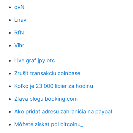
qvN
Lnav
RfN
Vihr
Live graf jpy otc
Zrušiť transakciu coinbase
Koľko je 23 000 libier za hodinu
Zľava blogu booking.com
Ako pridať adresu zahraničia na paypal
Môžete získať pol bitcoinu_