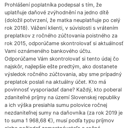
Prohlášení poplatníka podepsal s tím, že
uplatňuje daňové zvýhodnění na jedno dítě
(doložil potvrzení, že matka neuplatňuje po celý
rok 2018). Vážení klienti, v súvislosti s vrátením
preplatkov z ročného zúčtovania poistného za
rok 2015, odporúčame skontrolovať si aktuálnosť
Vami oznámeného bankového účtu.
Odporúčame Vám skontrolovať si tento údaj čo
najskôr, najlepšie ešte predtým, ako dostanete
výsledok ročného zúčtovania, aby sme prípadný
preplatok poslali na aktuálny účet. Kto má
povinnosť vysporiadať dane? Každý, kto poberal
zdaniteľné príjmy na území Slovenskej republiky
a ich výška presiahla sumu polovice ročnej
nezdaniteľnej sumy na daňovníka (za rok 2019 je
to suma 1 968,68 €), musí podľa typu príjmov