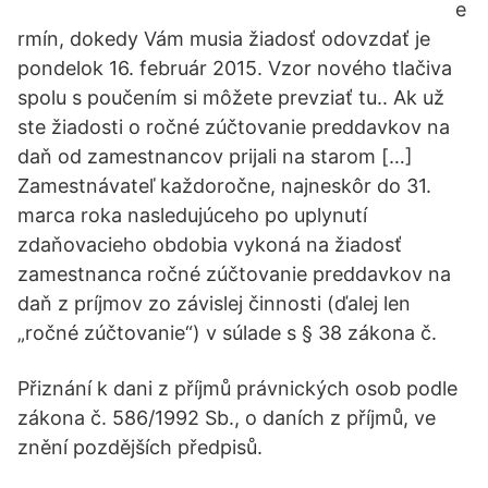
e
rmín, dokedy Vám musia žiadosť odovzdať je
pondelok 16. február 2015. Vzor nového tlačiva
spolu s poučením si môžete prevziať tu.. Ak už
ste žiadosti o ročné zúčtovanie preddavkov na
daň od zamestnancov prijali na starom […]
Zamestnávateľ každoročne, najneskôr do 31.
marca roka nasledujúceho po uplynutí
zdaňovacieho obdobia vykoná na žiadosť
zamestnanca ročné zúčtovanie preddavkov na
daň z príjmov zo závislej činnosti (ďalej len
„ročné zúčtovanie“) v súlade s § 38 zákona č.
Přiznání k dani z příjmů právnických osob podle
zákona č. 586/1992 Sb., o daních z příjmů, ve
znění pozdějších předpisů.