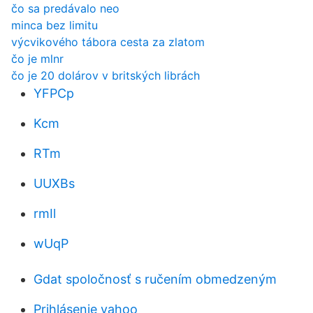
čo sa predávalo neo
minca bez limitu
výcvikového tábora cesta za zlatom
čo je mlnr
čo je 20 dolárov v britských librách
YFPCp
Kcm
RTm
UUXBs
rmIl
wUqP
Gdat spoločnosť s ručením obmedzeným
Prihlásenie yahoo