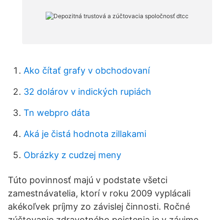
Ako čítať grafy v obchodovaní
32 dolárov v indických rupiách
Tn webpro dáta
Aká je čistá hodnota zillakami
Obrázky z cudzej meny
Túto povinnosť majú v podstate všetci
zamestnávatelia, ktorí v roku 2009 vyplácali
akékoľvek príjmy zo závislej činnosti. Ročné
zúčtovanie zdravotného poistenia je v záujme