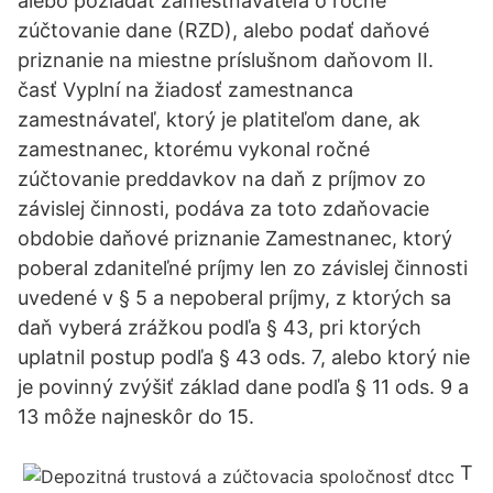
alebo požiadať zamestnávateľa o ročné
zúčtovanie dane (RZD), alebo podať daňové
priznanie na miestne príslušnom daňovom II.
časť Vyplní na žiadosť zamestnanca
zamestnávateľ, ktorý je platiteľom dane, ak
zamestnanec, ktorému vykonal ročné
zúčtovanie preddavkov na daň z príjmov zo
závislej činnosti, podáva za toto zdaňovacie
obdobie daňové priznanie Zamestnanec, ktorý
poberal zdaniteľné príjmy len zo závislej činnosti
uvedené v § 5 a nepoberal príjmy, z ktorých sa
daň vyberá zrážkou podľa § 43, pri ktorých
uplatnil postup podľa § 43 ods. 7, alebo ktorý nie
je povinný zvýšiť základ dane podľa § 11 ods. 9 a
13 môže najneskôr do 15.
T