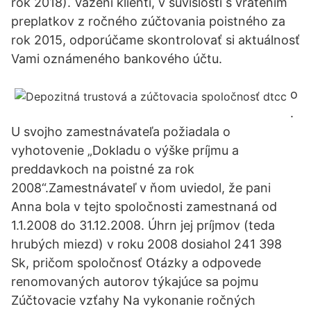
rok 2018). Vážení klienti, v súvislosti s vrátením
preplatkov z ročného zúčtovania poistného za
rok 2015, odporúčame skontrolovať si aktuálnosť
Vami oznámeného bankového účtu.
o
.
U svojho zamestnávateľa požiadala o
vyhotovenie „Dokladu o výške príjmu a
preddavkoch na poistné za rok
2008“.Zamestnávateľ v ňom uviedol, že pani
Anna bola v tejto spoločnosti zamestnaná od
1.1.2008 do 31.12.2008. Úhrn jej príjmov (teda
hrubých miezd) v roku 2008 dosiahol 241 398
Sk, pričom spoločnosť Otázky a odpovede
renomovaných autorov týkajúce sa pojmu
Zúčtovacie vzťahy Na vykonanie ročných