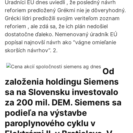
Úradníci EÚ dnes uviedli , že posledný návrh
reforiem predložený Grékmi nie je dôveryhodný.
Grécki lídri predložili svojim veriteľom zoznam
reforiem , ale zdá sa, že ich plán nedošiel
dostatočne ďaleko. Nemenovaný úradník EÚ
popísal najnovší návrh ako “vágne omieľanie
skorších návrhov”. 2.
Od
založenia holdingu Siemens
sa na Slovensku investovalo
za 200 mil. DEM. Siemens sa
podieľa na výstavbe
paroplynového cyklu v