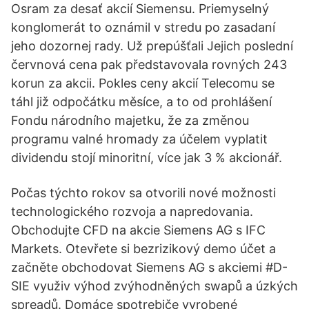
Osram za desať akcií Siemensu. Priemyselný
konglomerát to oznámil v stredu po zasadaní
jeho dozornej rady. Už prepúšťali Jejich poslední
červnová cena pak představovala rovných 243
korun za akcii. Pokles ceny akcií Telecomu se
táhl již odpočátku měsíce, a to od prohlášení
Fondu národního majetku, že za změnou
programu valné hromady za účelem vyplatit
dividendu stojí minoritní, více jak 3 % akcionář.
Počas týchto rokov sa otvorili nové možnosti
technologického rozvoja a napredovania.
Obchodujte CFD na akcie Siemens AG s IFC
Markets. Otevřete si bezrizikový demo účet a
začněte obchodovat Siemens AG s akciemi #D-
SIE využiv výhod zvýhodněných swapů a úzkých
spreadů. Domáce spotrebiče vyrobené