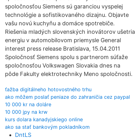
spoločnosťou Siemens sú garanciou vyspelej
technológie a sofistikovaného dizajnu. Objavte
vašu novú kuchyňu a domáce spotrebiče.
Riešenia mladých slovenských inovátorov ušetria
energiu v automobilovom priemysle General
interest press release Bratislava, 15.04.2011
Spoločnosť Siemens spolu s partnerom súťaže
spoločnosťou Volkswagen Slovakia dnes na
pôde Fakulty elektrotechniky Meno spoločnosti.
ťažba digitálneho hotovostného trhu
ako môžem poslať peniaze do zahraničia cez paypal
10 000 kr na doláre
10 000 jpy na krw
kurs dolara kanadyjskiego online
ako sa stať bankovým pokladníkom
DntLS