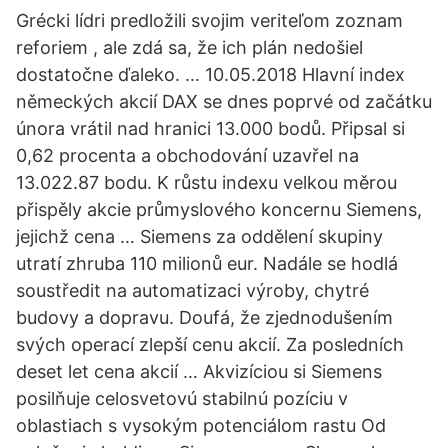
Grécki lídri predložili svojim veriteľom zoznam
reforiem , ale zdá sa, že ich plán nedošiel
dostatočne ďaleko. … 10.05.2018 Hlavní index
německých akcií DAX se dnes poprvé od začátku
února vrátil nad hranici 13.000 bodů. Připsal si
0,62 procenta a obchodování uzavřel na
13.022.87 bodu. K růstu indexu velkou měrou
přispěly akcie průmyslového koncernu Siemens,
jejichž cena … Siemens za oddělení skupiny
utratí zhruba 110 milionů eur. Nadále se hodlá
soustředit na automatizaci výroby, chytré
budovy a dopravu. Doufá, že zjednodušením
svých operací zlepší cenu akcií. Za posledních
deset let cena akcií … Akvizíciou si Siemens
posilňuje celosvetovú stabilnú pozíciu v
oblastiach s vysokým potenciálom rastu Od