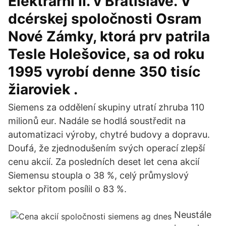
Elektrárni II. v Bratislave. V
dcérskej spoločnosti Osram
Nové Zámky, ktorá prv patrila
Tesle Holešovice, sa od roku
1995 vyrobí denne 350 tisíc
žiaroviek .
Siemens za oddělení skupiny utratí zhruba 110
milionů eur. Nadále se hodlá soustředit na
automatizaci výroby, chytré budovy a dopravu.
Doufá, že zjednodušením svých operací zlepší
cenu akcií. Za posledních deset let cena akcií
Siemensu stoupla o 38 %, celý průmyslový
sektor přitom posílil o 83 %.
Neustále