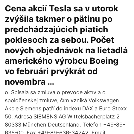
Cena akcií Tesla sa v utorok
zvýšila takmer o pätinu po
predchádzajúcich piatich
poklesoch za sebou. Počet
nových objednávok na lietadlá
amerického výrobcu Boeing
vo februári prvýkrát od
novembra …
o. Spísala sa zmluva o prevode aktív a o
spoločenskej zmluve, čím vzniká Volkswagen
Akcie Siemens patří do indexu DAX a Euro Stoxx
50. Adresa SIEMENS AG Wittelsbacherplatz 2
80333 München Deutschland. Telefon +49-89-
636-00. Fax +49-89-636-34242. Email