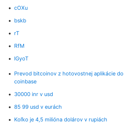
cOXu
bskb
rT
RfM
lGyoT
Prevod bitcoinov z hotovostnej aplikácie do
coinbase
30000 inr v usd
85 99 usd v eurách
Koľko je 4,5 milióna dolárov v rupiách