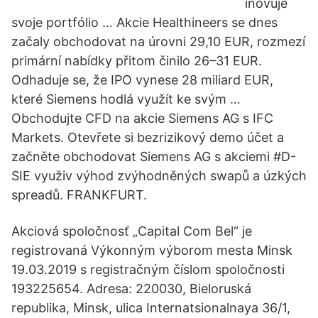
inovuje
svoje portfólio … Akcie Healthineers se dnes
začaly obchodovat na úrovni 29,10 EUR, rozmezí
primární nabídky přitom činilo 26–31 EUR.
Odhaduje se, že IPO vynese 28 miliard EUR,
které Siemens hodlá využít ke svým …
Obchodujte CFD na akcie Siemens AG s IFC
Markets. Otevřete si bezrizikový demo účet a
začněte obchodovat Siemens AG s akciemi #D-
SIE využiv výhod zvýhodněných swapů a úzkých
spreadů. FRANKFURT.
Akciová spoločnosť „Capital Com Bel“ je
registrovaná Výkonným výborom mesta Minsk
19.03.2019 s registračným číslom spoločnosti
193225654. Adresa: 220030, Bieloruská
republika, Minsk, ulica Internatsionalnaya 36/1,